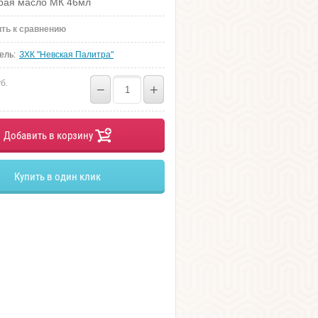
рая масло МК 46мл
ть к сравнению
ель:
ЗХК "Невская Палитра"
б.
−
+
Добавить в корзину
Купить в один клик