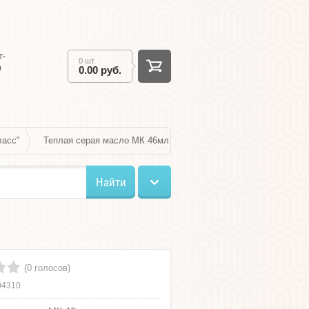
т-
0 шт.
а
0.00 руб.
ласс"
Теплая серая масло МК 46мл
Найти
(0 голосов)
04310