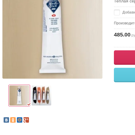
Теплая се
Добави
Производит
485.00
ру