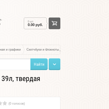
т-
0 шт.
а
0.00 руб.
ная и графики
Скетчбуки и блокноты для графики
Скетчбук "Бука
Найти
 39л, твердая
(0 голосов)