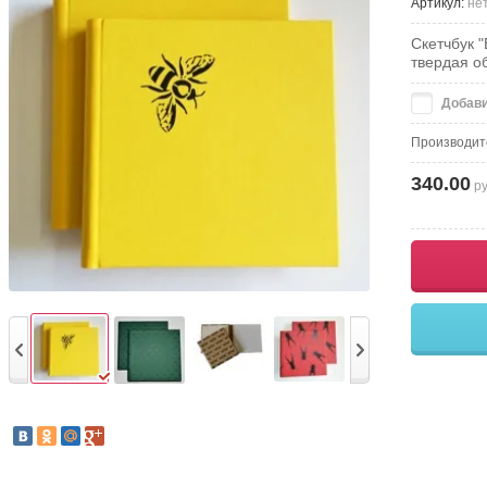
Артикул:
не
Скетчбук "
твердая о
Добави
Производит
340.00
ру