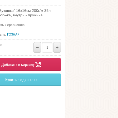
т
Букашки" 16х16см 200г/м 39л,
бложка, внутри - пружина
ть к сравнению
ель:
ГОЗНАК
б.
−
+
Добавить в корзину
Купить в один клик