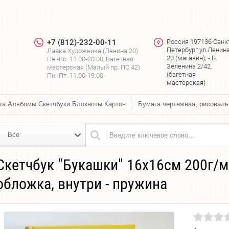
+7 (812)-232-00-11
Россия 197136 Санк
Петербург ул.Ленин
Лавка Художника (Ленина 20)
я
20 (магазин); - Б.
Пн.-Вс. 11.00-20.00, Багетная
Зеленина 2/42
мастерская (Малый пр. ПС 42)
(багетная
Пн.-Пт. 11.00-19.00
мастерская)
га Альбомы Скетчбуки Блокноты Картон
Бумага чертежная, рисоваль
Все
Скетчбук "Букашки" 16х16см 200г/м
обложка, внутри - пружина