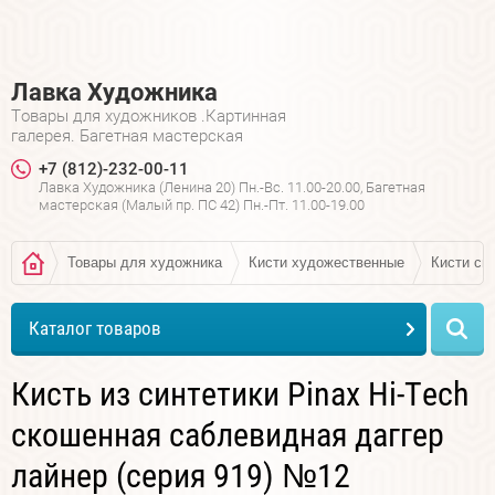
Лавка Художника
Товары для художников .Картинная
галерея. Багетная мастерская
+7 (812)-232-00-11
Лавка Художника (Ленина 20) Пн.-Вс. 11.00-20.00, Багетная
мастерская (Малый пр. ПС 42) Пн.-Пт. 11.00-19.00
Товары для художника
Кисти художественные
Кисти си
Каталог товаров
Кисть из синтетики Pinax Hi-Tech
скошенная саблевидная даггер
лайнер (серия 919) №12