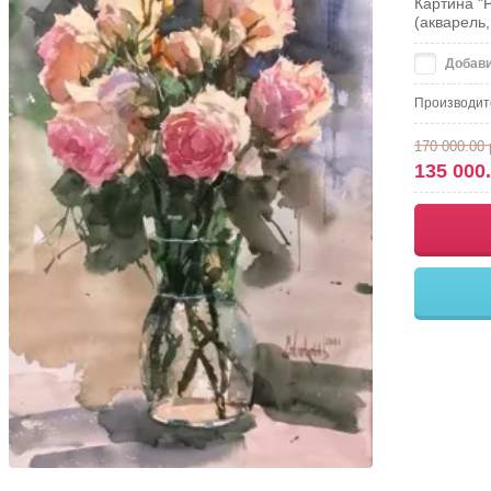
Картина "
(акварель,
Добави
Производит
170 000.00
135 000