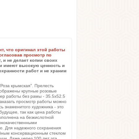
ит, что оригинал этой работы
огласовав просмотр по
, и не делает копии своих
они имеют высокую ценность и
охранности работ и не храним
"Роза крымская". Прелесть
изображены крупные розовые
ер работы без рамы - 35.5х52.5
 Заказать просмотр работы можно
сь знаменитого художника - это
будущее, так как цена работы
выполнена на безкислотной
сококачественными
ю. Для надежного сохранения
ейным консервационным стеклом
чи. Даже через 100 лет эта