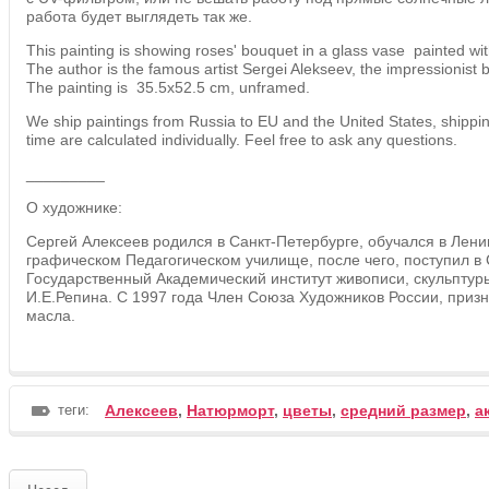
работа будет выглядеть так же.
This painting is showing roses' bouquet in a glass vase painted wit
The author is the famous artist Sergei Alekseev, the impressionist 
The painting is 35.5х52.5 cm, unframed.
We ship paintings from Russia to EU and the United States, shippin
time are calculated individually. Feel free to ask any questions.
_________
О художнике:
Сергей Алексеев родился в Санкт-Петербурге, обучался в Лен
графическом Педагогическом училище, после чего, поступил в
Государственный Академический институт живописи, скульптур
И.Е.Репина. С 1997 года Член Союза Художников России, приз
масла.
теги:
Алексеев
,
Натюрморт
,
цветы
,
средний размер
,
а