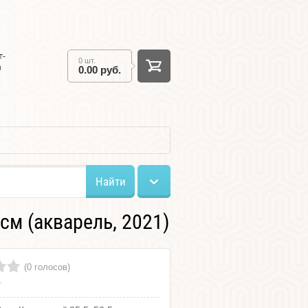
т-
0 шт.
а
0.00 руб.
Найти
см (акварель, 2021)
(0 голосов)
т