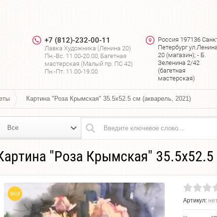
+7 (812)-232-00-11
Россия 197136 Санк
Петербург ул.Ленин
Лавка Художника (Ленина 20)
я
20 (магазин); - Б.
Пн.-Вс. 11.00-20.00, Багетная
Зеленина 2/42
мастерская (Малый пр. ПС 42)
(багетная
Пн.-Пт. 11.00-19.00
мастерская)
еты
Картина "Роза Крымская" 35.5х52.5 см (акварель, 2021)
Все
Картина "Роза Крымская" 35.5х52.5 
SALE
Артикул:
не