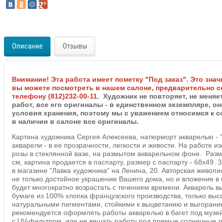
Описание
Отзывы
Внимание! Эта работа имеет пометку "Под заказ". Это знач
вы можете посмотреть в нашем салоне, предварительно с
телефону (812)232-00-11.
Художник не повторяет, не меняет
работ, все его оригиналы - в единственном экземпляре, 
условия хранения, поэтому мы с уважением относимся к с
в наличии в салоне все оригиналы.
Картина художника Сергея Алексеева, натюрморт акварелью - 
акварели - в ее прозрачности, легкости и живости. На работе 
розы в стеклянной вазе, на размытом акварельном фоне. Разм
см, картина продается в паспарту, размер с паспарту - 68х49.
в магазине "Лавка художника" на Ленина, 20. Авторская живопи
не только достойное украшение Вашего дома, но и вложение в 
будет многократно возрастать с течением времени. Акварель 
бумаге из 100% хлопка французского производства, только вы
натуральными пигментами, стойкими к выцветанию и выгорани
рекомендуется оформлять работы акварелью в багет под муз
с UV-фильтром, или не вешать работу под прямые солнечные лу