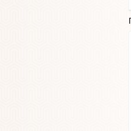
SALE
Картина "Белый и
красный тюльпан" 40х50
см
Артикул:
нет
200 000.00
руб.
144 000.00
руб.