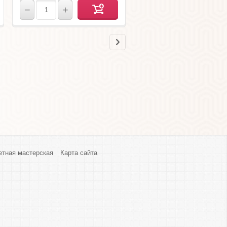
−
+
−
+
етная мастерская
Карта сайта