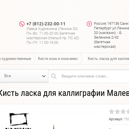
+7 (812)-232-00-11
Россия 197136 Санк
Петербург ул.Ленин
Лавка Художника (Ленина 20)
я
20 (магазин); - Б.
Пн.-Вс. 11.00-20.00, Багетная
Зеленина 2/42
мастерская (Малый пр. ПС 42)
(багетная
Пн.-Пт. 11.00-19.00
мастерская)
и художественные
Кисти коза и коза-микс
Кисть ласка для калл
Все
Кисть ласка для каллиграфии Мале
Артикул:
75