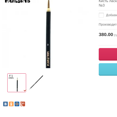
Кисть лас
№3
Добави
Производит
380.00
ру