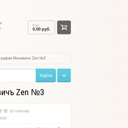
т-
0 шт.
а
0.00 руб.
играфии Малевичъ Zen №3
Найти
вичъ Zen №3
(0 голосов)
0030