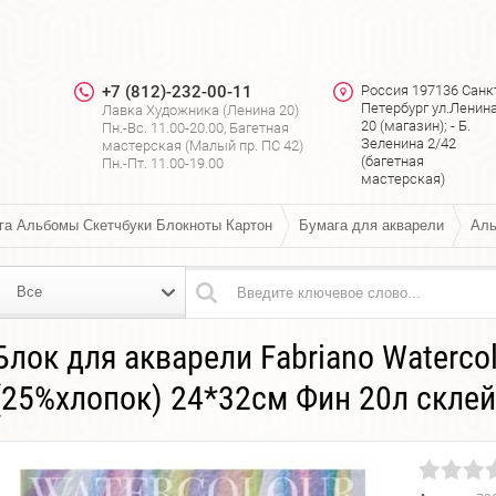
+7 (812)-232-00-11
Россия 197136 Санк
Петербург ул.Ленин
Лавка Художника (Ленина 20)
я
20 (магазин); - Б.
Пн.-Вс. 11.00-20.00, Багетная
Зеленина 2/42
мастерская (Малый пр. ПС 42)
(багетная
Пн.-Пт. 11.00-19.00
мастерская)
га Альбомы Скетчбуки Блокноты Картон
Бумага для акварели
Аль
Все
Блок для акварели Fabriano Watercol
(25%хлопок) 24*32см Фин 20л склей