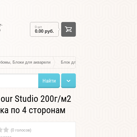
т-
0 шт.
а
0.00 руб.
бомы, Блоки для акварели
Блок для акварели Fabriano Watercolour
Найти
our Studio 200г/м2
ка по 4 сторонам
(0 голосов)